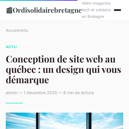
Votre magazine
📰
Ordisolidairebretagne
tech et solidaire
en Bretagne
Accueil
›
Actu
ACTU
Conception de site web au
québec : un design qui vous
démarque
admin — 1 décembre 2025 — 8 min de lecture