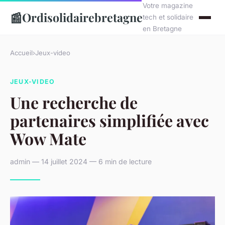
Votre magazine
📰
Ordisolidairebretagne
tech et solidaire
en Bretagne
Accueil
›
Jeux-video
JEUX-VIDEO
Une recherche de
partenaires simplifiée avec
Wow Mate
admin — 14 juillet 2024 — 6 min de lecture